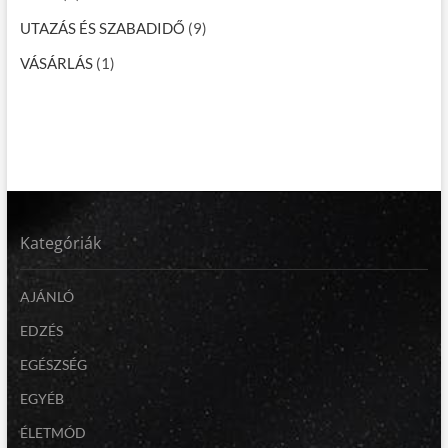
UTAZÁS ÉS SZABADIDŐ
(9)
VÁSÁRLÁS
(1)
Kategóriák
AJÁNLÓ
EDZÉS
EGÉSZSÉG
EGYÉB
ÉLETMÓD