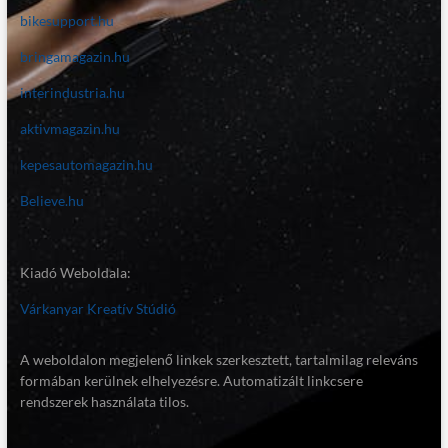
bikesupport.hu
bringamagazin.hu
interindustria.hu
aktivmagazin.hu
kepesautomagazin.hu
Believe.hu
Kiadó Weboldala:
Várkanyar Kreatív Stúdió
A weboldalon megjelenő linkek szerkesztett, tartalmilag releváns
formában kerülnek elhelyezésre. Automatizált linkcsere
rendszerek használata tilos.