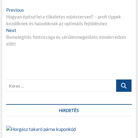
B
Previous
P
Hogyan építsd fel a tökéletes edzésterved? – profi tippek
r
e
kezdőknek és haladóknak az optimális fejlődéshez
e
j
Next
N
v
Bemelegítés fontossága és sérülésmegelőzés minden edzés
e
i
e
előtt
x
o
g
t
u
p
s
y
o
p
z
s
o
é
t
s
K
:
t
s
e
:
r
n
e
a
s
HIRDETÉS
…
v
i