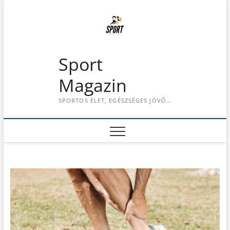
S
k
i
p
t
Sport
o
c
Magazin
o
n
SPORTOS ÉLET, EGÉSZSÉGES JÖVŐ…
t
e
n
t