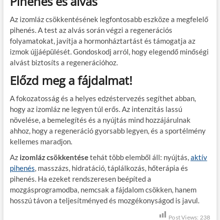
Pihenés és alvás
Az izomláz csökkentésének legfontosabb eszköze a megfelelő
pihenés. A test az alvás során végzi a regenerációs
folyamatokat, javítja a hormonháztartást és támogatja az
izmok újjáépülését. Gondoskodj arról, hogy elegendő minőségi
alvást biztosíts a regenerációhoz.
Előzd meg a fájdalmat!
A fokozatosság és a helyes edzéstervezés segíthet abban,
hogy az izomláz ne legyen túl erős. Az intenzitás lassú
növelése, a bemelegítés és a nyújtás mind hozzájárulnak
ahhoz, hogy a regeneráció gyorsabb legyen, és a sportélmény
kellemes maradjon.
Az
izomláz csökkentése
tehát több elemből áll: nyújtás,
aktív
pihenés
, masszázs, hidratáció, táplálkozás, hőterápia és
pihenés. Ha ezeket rendszeresen beépíted a
mozgásprogramodba, nemcsak a fájdalom csökken, hanem
hosszú távon a teljesítményed és mozgékonyságod is javul.
Post Views:
238