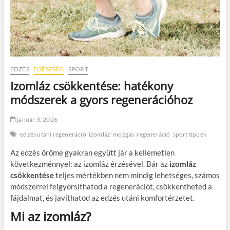
EDZÉS
EGÉSZSÉG
SPORT
Izomláz csökkentése: hatékony
módszerek a gyors regenerációhoz
január 3, 2026
edzés utáni regeneráció
izomláz
mozgás
regeneráció
sport tippek
Az edzés öröme gyakran együtt jár a kellemetlen
következménnyel: az izomláz érzésével. Bár az
izomláz
csökkentése
teljes mértékben nem mindig lehetséges, számos
módszerrel felgyorsíthatod a regenerációt, csökkentheted a
fájdalmat, és javíthatod az edzés utáni komfortérzetet.
Mi az izomláz?