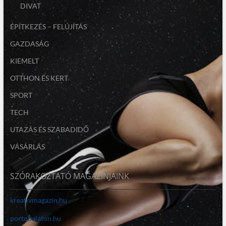
DIVAT
ÉPÍTKEZÉS – FELÚJÍTÁS
GAZDASÁG
KIEMELT
OTTHON ÉS KERT
SPORT
TECH
UTAZÁS ÉS SZABADIDŐ
VÁSÁRLÁS
SZÓRAKOZTATÓ MAGAZINJAINK
kreativmagazin.hu
portobalaton.hu