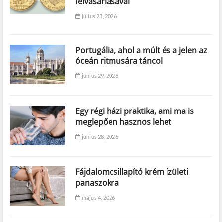
felvásárlásával
július 23, 2026
Portugália, ahol a múlt és a jelen az
óceán ritmusára táncol
június 29, 2026
Egy régi házi praktika, ami ma is
meglepően hasznos lehet
június 28, 2026
Fájdalomcsillapító krém ízületi
panaszokra
május 4, 2026