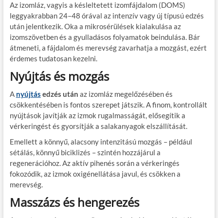
Az izomláz, vagyis a késleltetett izomfájdalom (DOMS)
leggyakrabban 24–48 órával az intenzív vagy új típusú edzés
után jelentkezik. Oka a mikrosérülések kialakulása az
izomszövetben és a gyulladásos folyamatok beindulása. Bár
átmeneti, a fájdalom és merevség zavarhatja a mozgást, ezért
érdemes tudatosan kezelni.
Nyújtás és mozgás
A
nyújtás
edzés után
az izomláz megelőzésében és
csökkentésében is fontos szerepet játszik. A finom, kontrollált
nyújtások javítják az izmok rugalmasságát, elősegítik a
vérkeringést és gyorsítják a salakanyagok elszállítását.
Emellett a könnyű, alacsony intenzitású mozgás – például
sétálás, könnyű biciklizés – szintén hozzájárul a
regenerációhoz. Az aktív pihenés során a vérkeringés
fokozódik, az izmok oxigénellátása javul, és csökken a
merevség.
Masszázs és hengerezés