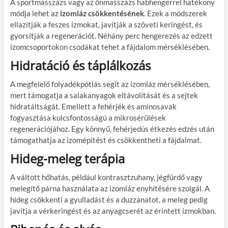
A sportmasszázs vagy az önmasszázs habhengerrel hatékony
módja lehet az
izomláz csökkentésének
. Ezek a módszerek
ellazítják a feszes izmokat, javítják a szöveti keringést, és
gyorsítják a regenerációt. Néhány perc hengerezés az edzett
izomcsoportokon csodákat tehet a fájdalom mérséklésében.
Hidratáció és táplálkozás
A megfelelő folyadékpótlás segít az izomláz mérséklésében,
mert támogatja a salakanyagok eltávolítását és a sejtek
hidratáltságát. Emellett a fehérjék és aminosavak
fogyasztása kulcsfontosságú a mikrosérülések
regenerációjához. Egy könnyű, fehérjedús étkezés edzés után
támogathatja az izomépítést és csökkentheti a fájdalmat.
Hideg-meleg terápia
A váltott hőhatás, például kontrasztzuhany, jégfürdő vagy
melegítő párna használata az izomláz enyhítésére szolgál. A
hideg csökkenti a gyulladást és a duzzanatot, a meleg pedig
javítja a vérkeringést és az anyagcserét az érintett izmokban.