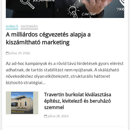
AJÁNLÓ
GAZDASÁG
A milliárdos cégvezetés alapja a
kiszámítható marketing
július 29, 2026
Az ad-hoc kampányok és a rövid távú hirdetések gyors elérést
adhatnak, de tartós stabilitást nem nyújtanak. A skálázható
növekedéshez olyan elkötelezett, strukturális hátteret
biztosító stratégiai…
Travertin burkolat kiválasztása
építész, kivitelező és beruházó
szemmel
július 28, 2026