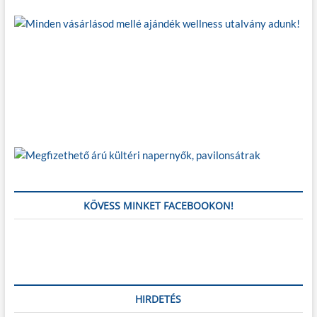
g
á
c
i
ó
KÖVESS MINKET FACEBOOKON!
HIRDETÉS