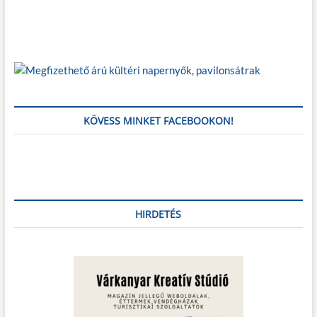
i
ó
KÖVESS MINKET FACEBOOKON!
HIRDETÉS