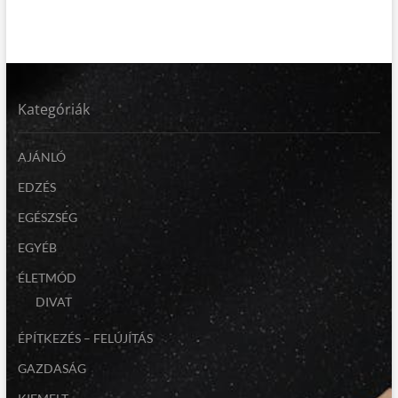
Kategóriák
AJÁNLÓ
EDZÉS
EGÉSZSÉG
EGYÉB
ÉLETMÓD
DIVAT
ÉPÍTKEZÉS – FELÚJÍTÁS
GAZDASÁG