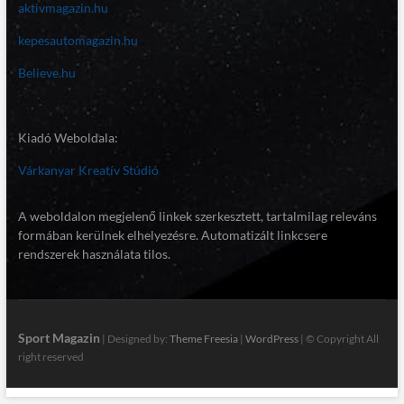
aktivmagazin.hu
kepesautomagazin.hu
Believe.hu
Kiadó Weboldala:
Várkanyar Kreatív Stúdió
A weboldalon megjelenő linkek szerkesztett, tartalmilag releváns
formában kerülnek elhelyezésre. Automatizált linkcsere
rendszerek használata tilos.
Sport Magazin
| Designed by:
Theme Freesia
|
WordPress
| © Copyright All
right reserved