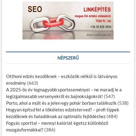
NÉPSZERŰ
Otthoni edzés kezdőknek – eszközök nélkül is látványos
eredmény
(663)
A 2025-ös év legnagyobb sporteseményei – ne maradj le a
legizgalmasabb versenyekről és bajnokságokról!
(547)
Porto, ahol a múlt és a jelen egy pohár borban találkozik
(538)
Hogyan építsd fel a tökéletes edzésterved? – profi tippek
kezdőknek és haladóknak az optimális fejlődéshez
(484)
Fogyás sporttal – mennyi kalóriát égetsz különböző
mozgásformákkal?
(386)