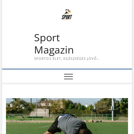
S
k
i
p
t
Sport
o
c
Magazin
o
n
SPORTOS ÉLET, EGÉSZSÉGES JÖVŐ…
t
e
n
t