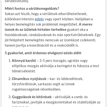
sérülésveszély.
Miért fontos a sérülésmegelőzés?
Sokan azt hiszik, hogy a sérülések elkerülhetetlenek,
különösen intenzív
edzés
vagy sport közben. Valójában a
helyes bemelegítés sok problémát megelőzhet.
A merev
izmok és az ízületek hirtelen terhelése
gyakori oka a
húzódásoknak, rándulásoknak és más sportsérüléseknek. Egy
jól felépített bemelegítés nemcsak az izomlázat csökkenti,
hanem javítja a koordinációt és a reakcióidőt is.
5 gyakorlat, amit érdemes elvégezni edzés előtt
Könnyű kardió
– 3-5 perc kocogás, ugrálás vagy
elliptikus mozgás aktiválja a keringést és fokozza a test
hőmérsékletét.
Dinamikus nyújtások
– kar- és láblendítések,
törzsfordítások, sarkazás segít az izmok
rugalmasságának növelésében.
Guggolások és kitörések
– aktiválják a comb- és
farizmokat, javítják a mozgásmintákat és stabilizálják az