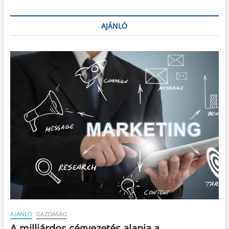
AJÁNLÓ
AJÁNLÓ
GAZDASÁG
A milliárdos cégvezetés alapja a