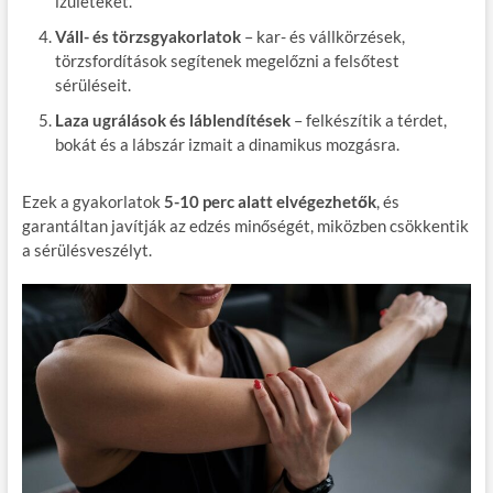
ízületeket.
Váll- és törzsgyakorlatok
– kar- és vállkörzések,
törzsfordítások segítenek megelőzni a felsőtest
sérüléseit.
Laza ugrálások és láblendítések
– felkészítik a térdet,
bokát és a lábszár izmait a dinamikus mozgásra.
Ezek a gyakorlatok
5-10 perc alatt elvégezhetők
, és
garantáltan javítják az edzés minőségét, miközben csökkentik
a sérülésveszélyt.