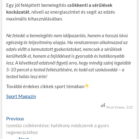
Egy jól felépített bemelegítés
csökkenti a sérülések
kockázatát
, növeli az energiaszintet és segít az edzés
maximális kihasználásában.
Ne feledd: a bemelegítés nem időpazarlás, hanem a hosszú távú
egészség és teljesítmény alapja. Ha rendszeresen alkalmazod az
edzés előtt a bemutatott gyakorlatokat, nemcsak a sérülések
kerülhetők el, hanem a fejlődésed is gyorsabb és hatékonyabb
lesz. A következő edzésnél figyelj arra, hogy mindig szánj legalább
5-10 percet a tested felkészítésére, és tedd ezt szokásoddá – a
tested hálás lesz érte!
További érdekes cikkek sport témában
Sport Magazin
Post Views:
232
B
Previous
P
Izomláz csökkentése: hatékony módszerek a gyors
r
e
regenerációhoz
e