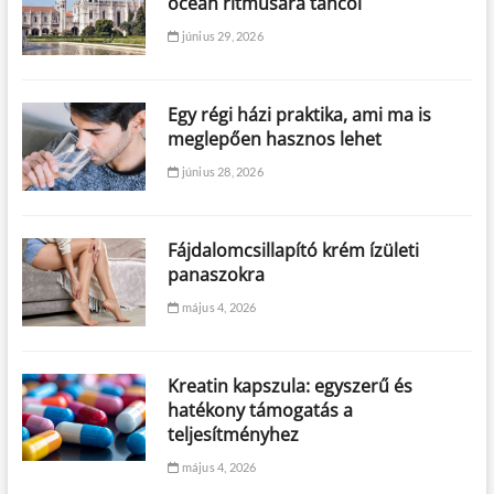
óceán ritmusára táncol
június 29, 2026
Egy régi házi praktika, ami ma is
meglepően hasznos lehet
június 28, 2026
Fájdalomcsillapító krém ízületi
panaszokra
május 4, 2026
Kreatin kapszula: egyszerű és
hatékony támogatás a
teljesítményhez
május 4, 2026