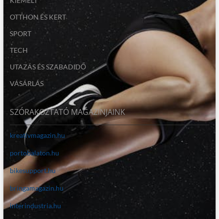
KIEMELT
OTTHON ÉS KERT
SPORT
TECH
UTAZÁS ÉS SZABADIDŐ
VÁSÁRLÁS
SZÓRAKOZTATÓ MAGAZINJAINK
kreativmagazin.hu
portobalaton.hu
bikesupport.hu
bringamagazin.hu
interindustria.hu