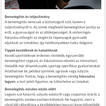
Bemelegítés és teljesítmény
A bemelegítés nemcsak a biztonságról szól, hanem a
teljesítményről is. Az izmok megfelelő bemelegítése javítja az
erőt, a gyorsaságot és az állóképességet. A vérkeringés
fokozása elősegíti az oxigén és tápanyagok gyorsabb
eljutását az izmokhoz, így hatékonyabban tudsz dolgozni.
Tippek kezdőknek és haladóknak
Kezdő sportolóknak érdemes rövidebb, egyszerűbb
bemelegítést végezni, és fokozatosan növelni az intenzitást.
Haladók már dinamikusabb, sportág-specifikus gyakorlatokat
iktathatnak be, például sprintek, ugrások vagy súlyzós
bemelegítés. Fontos, hogy a bemelegítés mindig
fokozatos
legyen
, a test jeleit figyelve, ne túlterhelve az izmokat.
Bemelegítés minden edzés előtt
Legyen szó futásról, súlyzós edzésről vagy csoportos óráról, a
bemelegítés minden esetben kötelező. Ne hagyd ki, mert a
rövid idő ráfordítása a későbbiekben hosszú távon kifizetődik.