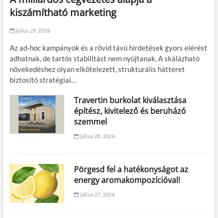
kiszámítható marketing
július 29, 2026
Az ad-hoc kampányok és a rövid távú hirdetések gyors elérést
adhatnak, de tartós stabilitást nem nyújtanak. A skálázható
növekedéshez olyan elkötelezett, strukturális hátteret
biztosító stratégiai…
Travertin burkolat kiválasztása
építész, kivitelező és beruházó
szemmel
július 28, 2026
Pörgesd fel a hatékonyságot az
energy aromakompozícióval!
július 27, 2026