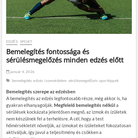
EDZÉS
SPORT
Bemelegítés fontossága és
sérülésmegelőzés minden edzés előtt
január 4, 2026
bemelegítés
edzés
izomvédelem
sérülésmegelőzés
sporttippek
Bemelegítés szerepe az edzésben
A bemelegítés az edzés legfontosabb része, még akkor is, ha
gyakran elhanyagolják.
Megfelelő bemelegítés nélkül
a
sérülések kockázata jelentősen megnő, az izmok és ízületek
nem készülnek fel a terhelésre. A cél, hogy a test
hőmérsékletét növeljük, az izmokat és ízületeket fokozatosan
aktiváljuk, így javul a teljesítmény és csökken a