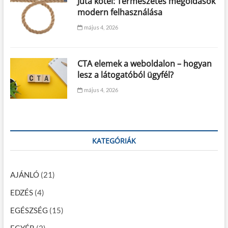
Juta kötél: Természetes megoldások
modern felhasználása
május 4, 2026
CTA elemek a weboldalon – hogyan
lesz a látogatóból ügyfél?
május 4, 2026
KATEGÓRIÁK
AJÁNLÓ
(21)
EDZÉS
(4)
EGÉSZSÉG
(15)
EGYÉB
(2)