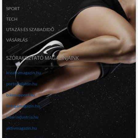
SPORT
TECH
UTAZÁS ÉS SZABADIDŐ
VÁSÁRLÁS
SZÓRAKOZTATÓ MAGAZINJAINK
kreativmagazin.hu
portobalaton.hu
bikesupport.hu
bringamagazin.hu
interindustria.hu
aktivmagazin.hu