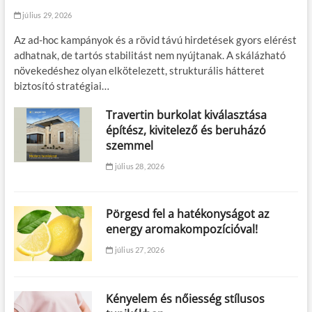
július 29, 2026
Az ad-hoc kampányok és a rövid távú hirdetések gyors elérést
adhatnak, de tartós stabilitást nem nyújtanak. A skálázható
növekedéshez olyan elkötelezett, strukturális hátteret
biztosító stratégiai…
Travertin burkolat kiválasztása
építész, kivitelező és beruházó
szemmel
július 28, 2026
Pörgesd fel a hatékonyságot az
energy aromakompozícióval!
július 27, 2026
Kényelem és nőiesség stílusos