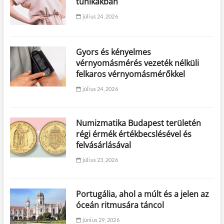
tunikákban
július 24, 2026
Gyors és kényelmes
vérnyomásmérés vezeték nélküli
felkaros vérnyomásmérőkkel
július 24, 2026
Numizmatika Budapest területén
régi érmék értékbecslésével és
felvásárlásával
július 23, 2026
Portugália, ahol a múlt és a jelen az
óceán ritmusára táncol
június 29, 2026