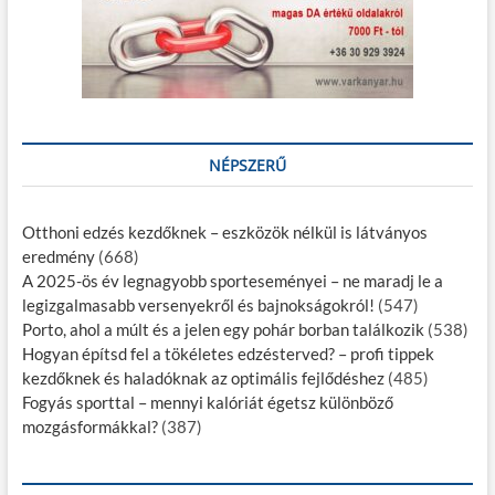
NÉPSZERŰ
Otthoni edzés kezdőknek – eszközök nélkül is látványos
eredmény
(668)
A 2025-ös év legnagyobb sporteseményei – ne maradj le a
legizgalmasabb versenyekről és bajnokságokról!
(547)
Porto, ahol a múlt és a jelen egy pohár borban találkozik
(538)
Hogyan építsd fel a tökéletes edzésterved? – profi tippek
kezdőknek és haladóknak az optimális fejlődéshez
(485)
Fogyás sporttal – mennyi kalóriát égetsz különböző
mozgásformákkal?
(387)