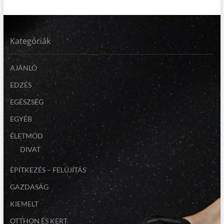
Kategóriák
AJÁNLÓ
EDZÉS
EGÉSZSÉG
EGYÉB
ÉLETMÓD
DIVAT
ÉPÍTKEZÉS – FELÚJÍTÁS
GAZDASÁG
KIEMELT
OTTHON ÉS KERT