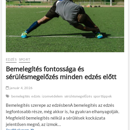
EDZÉS
SPORT
Bemelegítés fontossága és
sérülésmegelőzés minden edzés előtt
január 4, 2026
bemelegítés
edzés
izomvédelem
sérülésmegelőzés
sporttippek
Bemelegítés szerepe az edzésbenA bemelegítés az edzés
legfontosabb része, még akkor is, ha gyakran elhanyagolják.
Megfelelő bemelegítés nélkül a sérülések kockázata
jelentősen megnő, az izmok…
Tovább olvasom
B