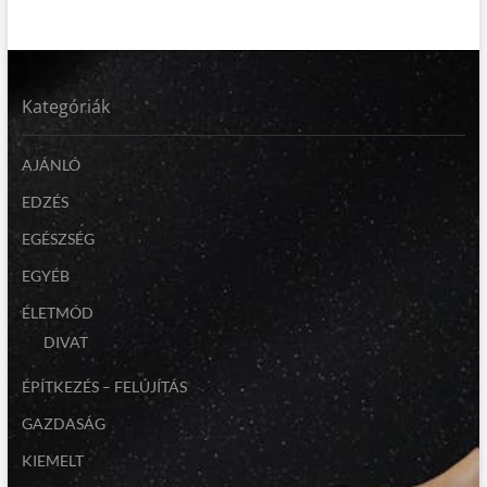
Kategóriák
AJÁNLÓ
EDZÉS
EGÉSZSÉG
EGYÉB
ÉLETMÓD
DIVAT
ÉPÍTKEZÉS – FELÚJÍTÁS
GAZDASÁG
KIEMELT