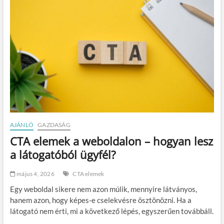
l
i
á
r
d
o
s
c
é
g
v
e
z
e
AJÁNLÓ
GAZDASÁG
t
CTA elemek a weboldalon – hogyan lesz
é
s
a látogatóból ügyfél?
a
l
május 4, 2026
CTA elemek
a
p
Egy weboldal sikere nem azon múlik, mennyire látványos,
j
hanem azon, hogy képes-e cselekvésre ösztönözni. Ha a
a
látogató nem érti, mi a következő lépés, egyszerűen továbbáll.
a
k
…