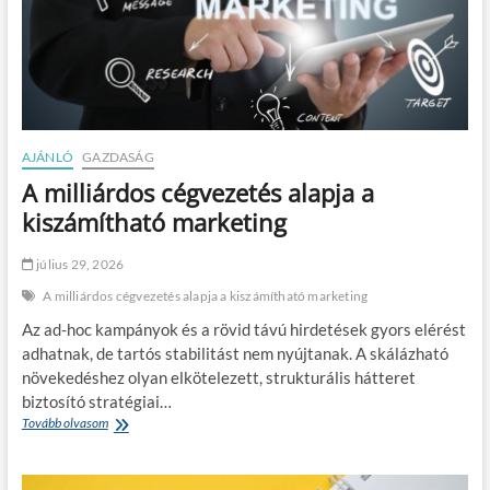
AJÁNLÓ
GAZDASÁG
A milliárdos cégvezetés alapja a
kiszámítható marketing
július 29, 2026
A milliárdos cégvezetés alapja a kiszámítható marketing
Az ad-hoc kampányok és a rövid távú hirdetések gyors elérést
adhatnak, de tartós stabilitást nem nyújtanak. A skálázható
növekedéshez olyan elkötelezett, strukturális hátteret
biztosító stratégiai…
Tovább olvasom
A
m
i
l