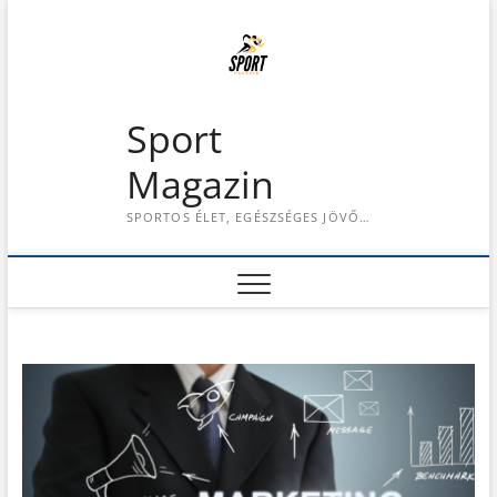
S
k
i
p
t
Sport
o
c
Magazin
o
n
SPORTOS ÉLET, EGÉSZSÉGES JÖVŐ…
t
e
n
t