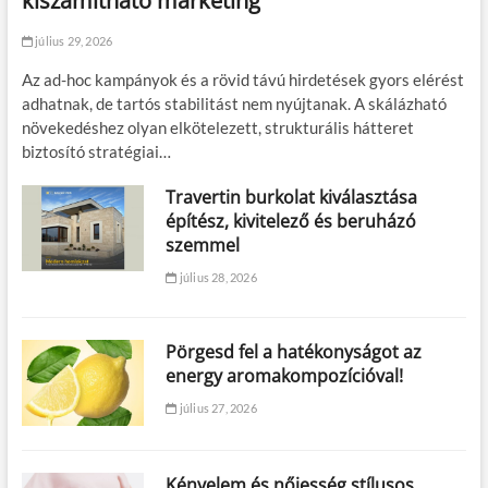
kiszámítható marketing
július 29, 2026
Az ad-hoc kampányok és a rövid távú hirdetések gyors elérést
adhatnak, de tartós stabilitást nem nyújtanak. A skálázható
növekedéshez olyan elkötelezett, strukturális hátteret
biztosító stratégiai…
Travertin burkolat kiválasztása
építész, kivitelező és beruházó
szemmel
július 28, 2026
Pörgesd fel a hatékonyságot az
energy aromakompozícióval!
július 27, 2026
Kényelem és nőiesség stílusos