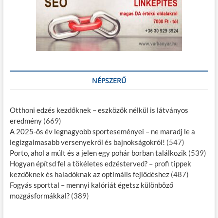
NÉPSZERŰ
Otthoni edzés kezdőknek – eszközök nélkül is látványos
eredmény
(669)
A 2025-ös év legnagyobb sporteseményei – ne maradj le a
legizgalmasabb versenyekről és bajnokságokról!
(547)
Porto, ahol a múlt és a jelen egy pohár borban találkozik
(539)
Hogyan építsd fel a tökéletes edzésterved? – profi tippek
kezdőknek és haladóknak az optimális fejlődéshez
(487)
Fogyás sporttal – mennyi kalóriát égetsz különböző
mozgásformákkal?
(389)