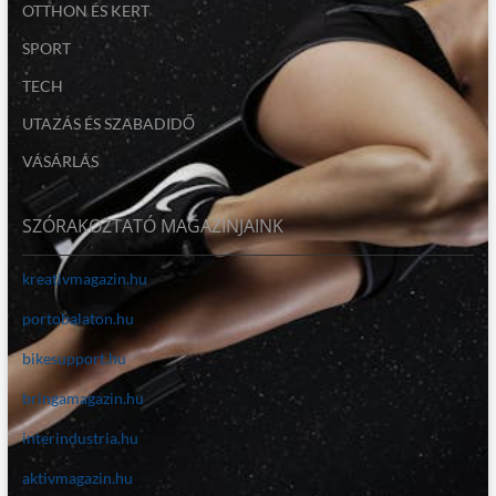
OTTHON ÉS KERT
SPORT
TECH
UTAZÁS ÉS SZABADIDŐ
VÁSÁRLÁS
SZÓRAKOZTATÓ MAGAZINJAINK
kreativmagazin.hu
portobalaton.hu
bikesupport.hu
bringamagazin.hu
interindustria.hu
aktivmagazin.hu