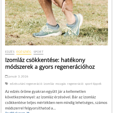
EDZÉS
EGÉSZSÉG
SPORT
Izomláz csökkentése: hatékony
módszerek a gyors regenerációhoz
január 3, 2026
edzés utáni regeneráció
izomláz
mozgás
regeneráció
sport tippek
Az edzés öröme gyakran együtt jár a kellemetlen
következménnyel: az izomláz érzésével. Bár az izomláz
csökkentése teljes mértékben nem mindig lehetséges, számos
módszerrel felgyorsíthatod a…
Tovább olvasom
I