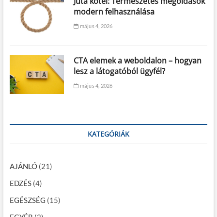
Juta kötél: Természetes megoldások
modern felhasználása
május 4, 2026
CTA elemek a weboldalon – hogyan
lesz a látogatóból ügyfél?
május 4, 2026
KATEGÓRIÁK
AJÁNLÓ
(21)
EDZÉS
(4)
EGÉSZSÉG
(15)
EGYÉB
(2)