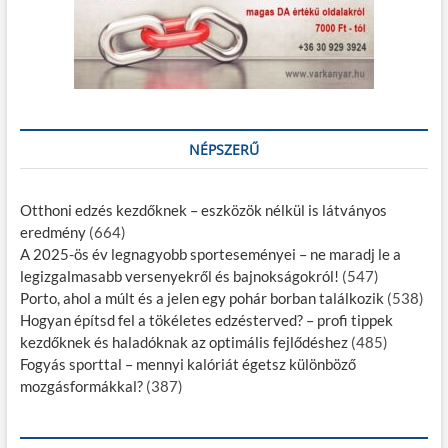
NÉPSZERŰ
Otthoni edzés kezdőknek – eszközök nélkül is látványos
eredmény
(664)
A 2025-ös év legnagyobb sporteseményei – ne maradj le a
legizgalmasabb versenyekről és bajnokságokról!
(547)
Porto, ahol a múlt és a jelen egy pohár borban találkozik
(538)
Hogyan építsd fel a tökéletes edzésterved? – profi tippek
kezdőknek és haladóknak az optimális fejlődéshez
(485)
Fogyás sporttal – mennyi kalóriát égetsz különböző
mozgásformákkal?
(387)