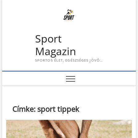
S
k
i
p
t
Sport
o
c
Magazin
o
n
SPORTOS ÉLET, EGÉSZSÉGES JÖVŐ…
t
e
n
t
Címke:
sport tippek