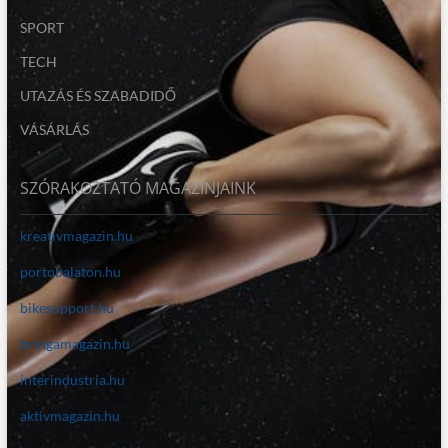
SPORT
TECH
UTAZÁS ÉS SZABADIDŐ
VÁSÁRLÁS
SZÓRAKOZTATÓ MAGAZINJAINK
kreativmagazin.hu
portobalaton.hu
bikesupport.hu
bringamagazin.hu
interindustria.hu
aktivmagazin.hu