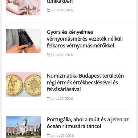
tunikákban
július 24, 2026
Gyors és kényelmes
vérnyomásmérés vezeték nélküli
felkaros vérnyomásmérőkkel
július 24, 2026
Numizmatika Budapest területén
régi érmék értékbecslésével és
felvásárlásával
július 23, 2026
Portugália, ahol a múlt és a jelen az
óceán ritmusára táncol
június 29, 2026