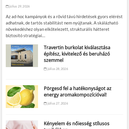
július 29, 2026
Az ad-hoc kampányok és a rövid távú hirdetések gyors elérést
adhatnak, de tartós stabilitást nem nyújtanak. A skálázható
növekedéshez olyan elkötelezett, strukturális hátteret
biztosító stratégiai…
Travertin burkolat kiválasztása
építész, kivitelező és beruházó
szemmel
július 28, 2026
Pörgesd fel a hatékonyságot az
energy aromakompozícióval!
július 27, 2026
Kényelem és nőiesség stílusos