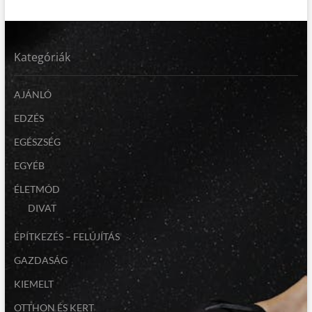
Kategóriák
AJÁNLÓ
EDZÉS
EGÉSZSÉG
EGYÉB
ÉLETMÓD
DIVAT
ÉPÍTKEZÉS – FELÚJÍTÁS
GAZDASÁG
KIEMELT
OTTHON ÉS KERT