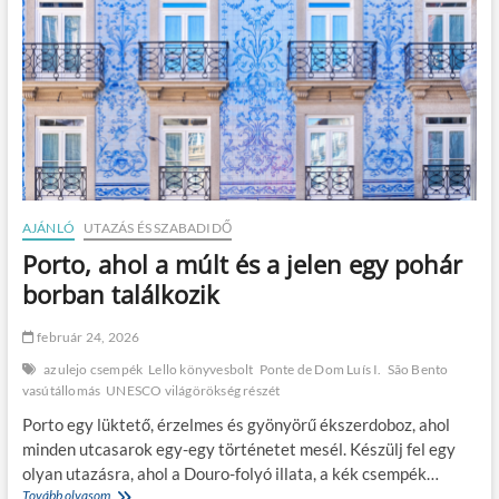
AJÁNLÓ
UTAZÁS ÉS SZABADIDŐ
Porto, ahol a múlt és a jelen egy pohár
borban találkozik
február 24, 2026
azulejo csempék
Lello könyvesbolt
Ponte de Dom Luís I.
São Bento
vasútállomás
UNESCO világörökség részét
Porto egy lüktető, érzelmes és gyönyörű ékszerdoboz, ahol
minden utcasarok egy-egy történetet mesél. Készülj fel egy
olyan utazásra, ahol a Douro-folyó illata, a kék csempék…
Tovább olvasom
P