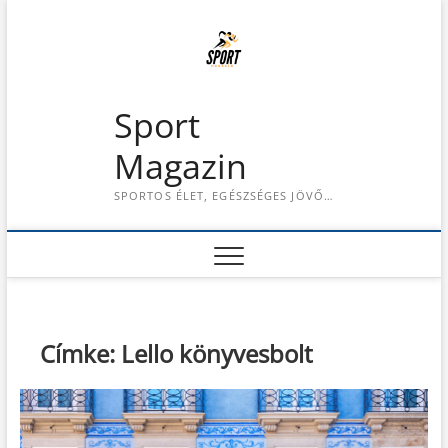
S
k
i
p
t
Sport
o
c
Magazin
o
n
SPORTOS ÉLET, EGÉSZSÉGES JÖVŐ…
t
e
n
t
Címke:
Lello könyvesbolt