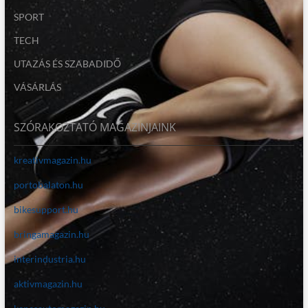
SPORT
TECH
UTAZÁS ÉS SZABADIDŐ
VÁSÁRLÁS
SZÓRAKOZTATÓ MAGAZINJAINK
kreativmagazin.hu
portobalaton.hu
bikesupport.hu
bringamagazin.hu
interindustria.hu
aktivmagazin.hu