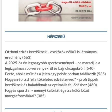
NÉPSZERŰ
Otthoni edzés kezdőknek – eszközök nélkül is látványos
eredmény
(663)
A 2025-ös év legnagyobb sporteseményei – ne maradj le a
legizgalmasabb versenyekről és bajnokságokról!
(540)
Porto, ahol a múlt és a jelen egy pohár borban találkozik
(535)
Hogyan építsd fel a tökéletes edzésterved? – profi tippek
kezdőknek és haladóknak az optimális fejlődéshez
(480)
Fogyás sporttal – mennyi kalóriát égetsz különböző
mozgásformákkal?
(385)