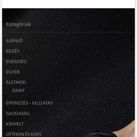
Kategóriák
AJÁNLÓ
EDZÉS
EGÉSZSÉG
EGYÉB
ÉLETMÓD
DIVAT
ÉPÍTKEZÉS – FELÚJÍTÁS
GAZDASÁG
KIEMELT
OTTHON ÉS KERT