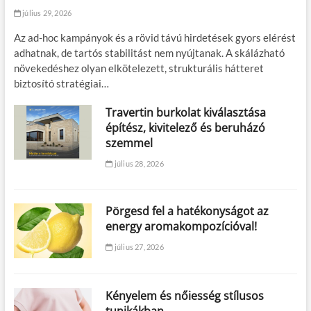
július 29, 2026
Az ad-hoc kampányok és a rövid távú hirdetések gyors elérést
adhatnak, de tartós stabilitást nem nyújtanak. A skálázható
növekedéshez olyan elkötelezett, strukturális hátteret
biztosító stratégiai…
Travertin burkolat kiválasztása
építész, kivitelező és beruházó
szemmel
július 28, 2026
Pörgesd fel a hatékonyságot az
energy aromakompozícióval!
július 27, 2026
Kényelem és nőiesség stílusos