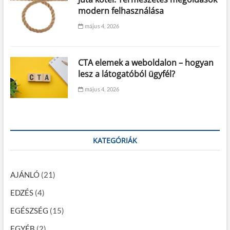
modern felhasználása
május 4, 2026
CTA elemek a weboldalon – hogyan
lesz a látogatóból ügyfél?
május 4, 2026
KATEGÓRIÁK
AJÁNLÓ
(21)
EDZÉS
(4)
EGÉSZSÉG
(15)
EGYÉB
(2)