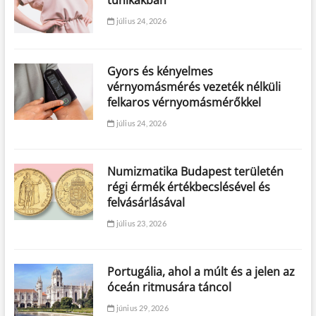
tunikákban
július 24, 2026
Gyors és kényelmes
vérnyomásmérés vezeték nélküli
felkaros vérnyomásmérőkkel
július 24, 2026
Numizmatika Budapest területén
régi érmék értékbecslésével és
felvásárlásával
július 23, 2026
Portugália, ahol a múlt és a jelen az
óceán ritmusára táncol
június 29, 2026