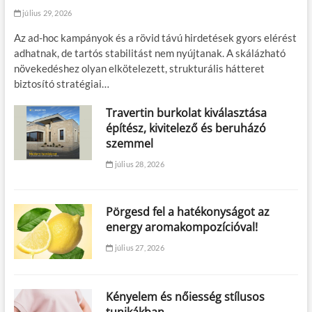
július 29, 2026
Az ad-hoc kampányok és a rövid távú hirdetések gyors elérést
adhatnak, de tartós stabilitást nem nyújtanak. A skálázható
növekedéshez olyan elkötelezett, strukturális hátteret
biztosító stratégiai…
Travertin burkolat kiválasztása
építész, kivitelező és beruházó
szemmel
július 28, 2026
Pörgesd fel a hatékonyságot az
energy aromakompozícióval!
július 27, 2026
Kényelem és nőiesség stílusos