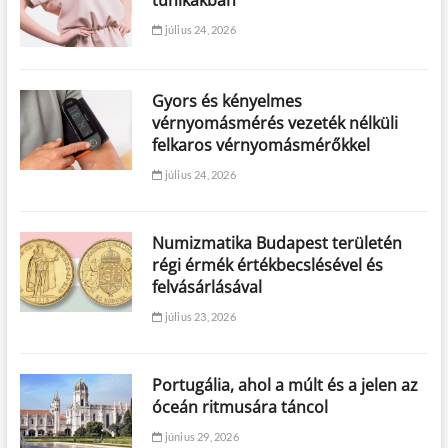
tunikákban
július 24, 2026
Gyors és kényelmes
vérnyomásmérés vezeték nélküli
felkaros vérnyomásmérőkkel
július 24, 2026
Numizmatika Budapest területén
régi érmék értékbecslésével és
felvásárlásával
július 23, 2026
Portugália, ahol a múlt és a jelen az
óceán ritmusára táncol
június 29, 2026