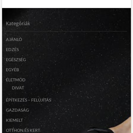
Kategóriák
AJÁNLÓ
EDZÉS
EGÉSZSÉG
EGYÉB
ÉLETMÓD
DIVAT
ÉPÍTKEZÉS – FELÚJÍTÁS
GAZDASÁG
KIEMELT
OTTHON ÉS KERT