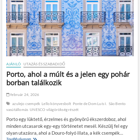
AJÁNLÓ
UTAZÁS ÉS SZABADIDŐ
Porto, ahol a múlt és a jelen egy pohár
borban találkozik
február 24, 2026
azulejo csempék
Lello könyvesbolt
Ponte de Dom Luís I.
São Bento
vasútállomás
UNESCO világörökség részét
Porto egy lüktető, érzelmes és gyönyörű ékszerdoboz, ahol
minden utcasarok egy-egy történetet mesél. Készülj fel egy
olyan utazásra, ahol a Douro-folyó illata, a kék csempék…
Tovább olvasom
P