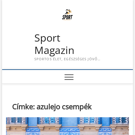
S
k
i
p
t
Sport
o
c
Magazin
o
n
SPORTOS ÉLET, EGÉSZSÉGES JÖVŐ…
t
e
n
t
Címke:
azulejo csempék