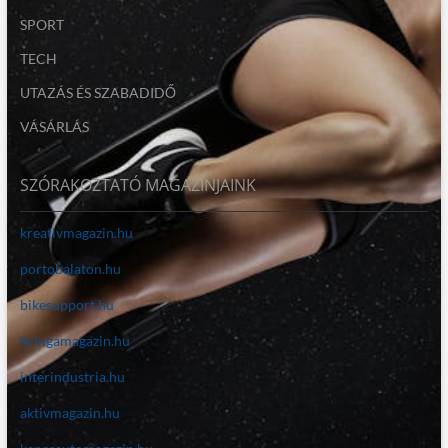
SPORT
TECH
UTAZÁS ÉS SZABADIDŐ
VÁSÁRLÁS
SZÓRAKOZTATÓ MAGAZINJAINK
kreativmagazin.hu
portobalaton.hu
bikesupport.hu
bringamagazin.hu
interindustria.hu
aktivmagazin.hu