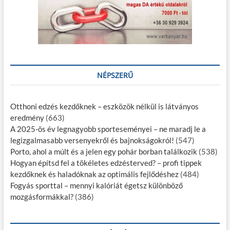
NÉPSZERŰ
Otthoni edzés kezdőknek – eszközök nélkül is látványos
eredmény
(663)
A 2025-ös év legnagyobb sporteseményei – ne maradj le a
legizgalmasabb versenyekről és bajnokságokról!
(547)
Porto, ahol a múlt és a jelen egy pohár borban találkozik
(538)
Hogyan építsd fel a tökéletes edzésterved? – profi tippek
kezdőknek és haladóknak az optimális fejlődéshez
(484)
Fogyás sporttal – mennyi kalóriát égetsz különböző
mozgásformákkal?
(386)