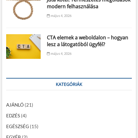
modern felhasználása
május 4, 2026
CTA elemek a weboldalon – hogyan
lesz a látogatóból ügyfél?
május 4, 2026
KATEGÓRIÁK
AJÁNLÓ
(21)
EDZÉS
(4)
EGÉSZSÉG
(15)
EGYÉB
(2)