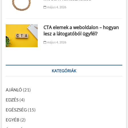
május 4, 2026
CTA elemek a weboldalon – hogyan
lesz a látogatóból ügyfél?
május 4, 2026
KATEGÓRIÁK
AJÁNLÓ
(21)
EDZÉS
(4)
EGÉSZSÉG
(15)
EGYÉB
(2)