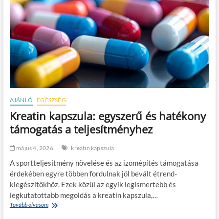
AJÁNLÓ
EGÉSZSÉG
Kreatin kapszula: egyszerű és hatékony
támogatás a teljesítményhez
május 4, 2026
kreatin kapszula
A sportteljesítmény növelése és az izomépítés támogatása
érdekében egyre többen fordulnak jól bevált étrend-
kiegészítőkhöz. Ezek közül az egyik legismertebb és
legkutatottabb megoldás a kreatin kapszula,…
Tovább olvasom
K
r