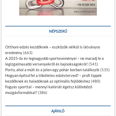
NÉPSZERŰ
Otthoni edzés kezdőknek – eszközök nélkül is látványos
eredmény
(663)
A 2025-ös év legnagyobb sporteseményei – ne maradj le a
legizgalmasabb versenyekről és bajnokságokról!
(541)
Porto, ahol a múlt és a jelen egy pohár borban találkozik
(535)
Hogyan építsd fel a tökéletes edzésterved? – profi tippek
kezdőknek és haladóknak az optimális fejlődéshez
(480)
Fogyás sporttal – mennyi kalóriát égetsz különböző
mozgásformákkal?
(386)
AJÁNLÓ