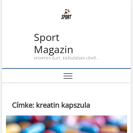
S
k
i
p
t
Sport
o
c
Magazin
o
n
SPORTOS ÉLET, EGÉSZSÉGES JÖVŐ…
t
e
n
t
Címke:
kreatin kapszula