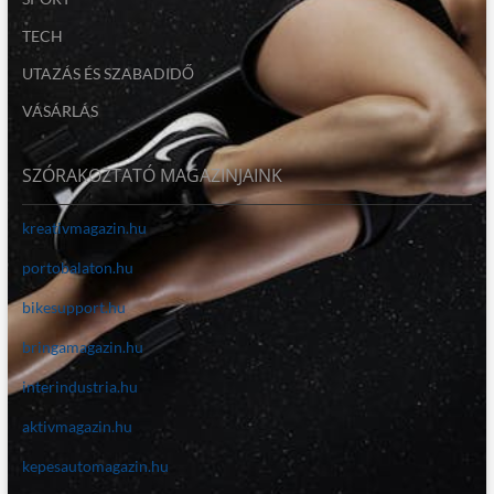
TECH
UTAZÁS ÉS SZABADIDŐ
VÁSÁRLÁS
SZÓRAKOZTATÓ MAGAZINJAINK
kreativmagazin.hu
portobalaton.hu
bikesupport.hu
bringamagazin.hu
interindustria.hu
aktivmagazin.hu
kepesautomagazin.hu