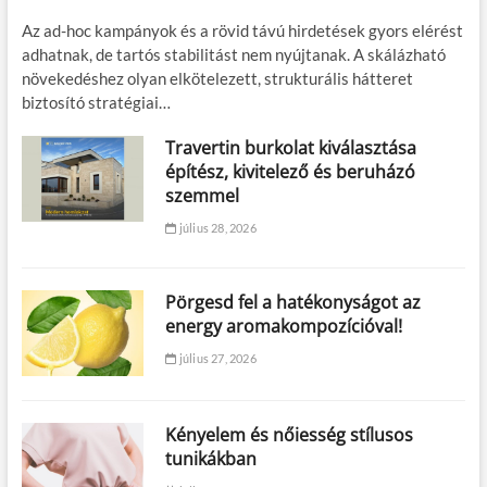
Az ad-hoc kampányok és a rövid távú hirdetések gyors elérést
adhatnak, de tartós stabilitást nem nyújtanak. A skálázható
növekedéshez olyan elkötelezett, strukturális hátteret
biztosító stratégiai…
Travertin burkolat kiválasztása
építész, kivitelező és beruházó
szemmel
július 28, 2026
Pörgesd fel a hatékonyságot az
energy aromakompozícióval!
július 27, 2026
Kényelem és nőiesség stílusos
tunikákban