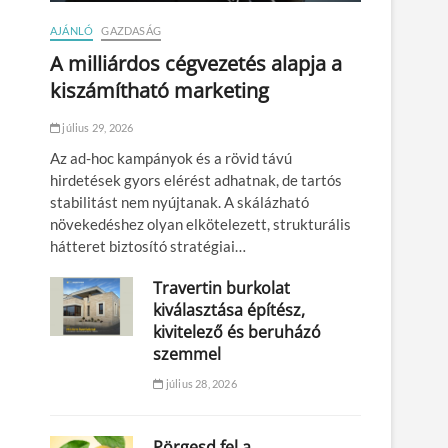
AJÁNLÓ
GAZDASÁG
A milliárdos cégvezetés alapja a
kiszámítható marketing
július 29, 2026
Az ad-hoc kampányok és a rövid távú
hirdetések gyors elérést adhatnak, de tartós
stabilitást nem nyújtanak. A skálázható
növekedéshez olyan elkötelezett, strukturális
hátteret biztosító stratégiai…
Travertin burkolat
kiválasztása építész,
kivitelező és beruházó
szemmel
július 28, 2026
Pörgesd fel a