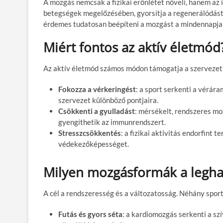
A mozgás nemcsak a fizikai erőnlétet növeli, hanem az
betegségek megelőzésében, gyorsítja a regenerálódást 
érdemes tudatosan beépíteni a mozgást a mindennapja
Miért fontos az aktív életmód
Az aktív életmód számos módon támogatja a szerveze
Fokozza a vérkeringést
: a sport serkenti a vérár
szervezet különböző pontjaira.
Csökkenti a gyulladást
: mérsékelt, rendszeres mo
gyengíthetik az immunrendszert.
Stresszcsökkentés
: a fizikai aktivitás endorfint t
védekezőképességet.
Milyen mozgásformák a legh
A cél a rendszeresség és a változatosság. Néhány spo
Futás és gyors séta
: a kardiomozgás serkenti a szí