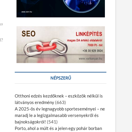
89
l?
NÉPSZERŰ
Otthoni edzés kezdőknek – eszközök nélkül is
látványos eredmény
(663)
A 2025-ös év legnagyobb sporteseményei – ne
maradj le a legizgalmasabb versenyekről és
bajnokságokról!
(541)
Porto, ahol a múlt és a jelen egy pohár borban