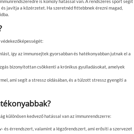
 immunrendszeredre is komoly hatással van. A rendszeres sport segít
és javítja a közérzetet. Ha szeretnéd fittebbnek érezni magad,
idba.
?
t védekezőképességét:
amlást, így az immunsejtek gyorsabban és hatékonyabban jutnak el a
zgás bizonyítottan csökkenti a krónikus gyulladásokat, amelyek
ermel, ami segít a stressz oldásában, és a túlzott stressz gyengíti a
atékonyabbak?
rtág különösen kedvező hatással van az immunrendszerre:
v- és érrendszert, valamint a légzőrendszert, ami erősíti a szervezet