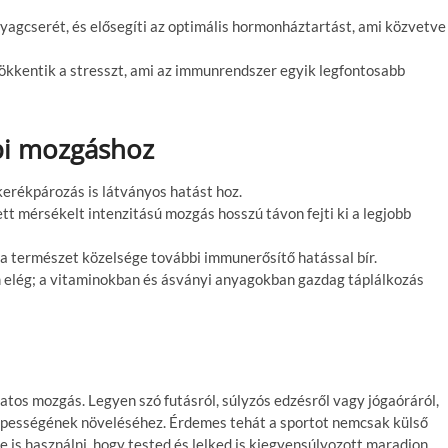
nyagcserét, és elősegíti az optimális hormonháztartást, ami közvetve
sökkentik a stresszt, ami az immunrendszer egyik legfontosabb
pi mozgáshoz
kerékpározás is látványos hatást hoz.
tt mérsékelt intenzitású mozgás hosszú távon fejti ki a legjobb
és a természet közelsége további immunerősítő hatással bír.
 elég; a vitaminokban és ásványi anyagokban gazdag táplálkozás
tos mozgás. Legyen szó futásról, súlyzós edzésről vagy jógaóráról,
képességének növeléséhez. Érdemes tehát a sportot nemcsak külső
 is használni, hogy tested és lelked is kiegyensúlyozott maradjon.