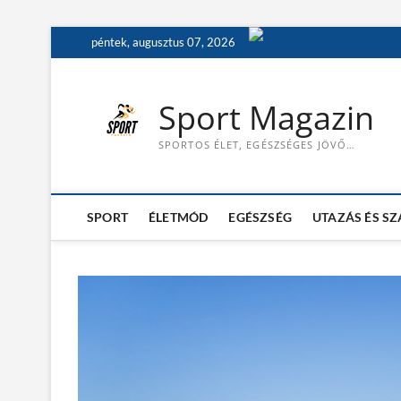
S
péntek, augusztus 07, 2026
k
i
p
Sport Magazin
t
o
SPORTOS ÉLET, EGÉSZSÉGES JÖVŐ…
c
o
n
t
SPORT
ÉLETMÓD
EGÉSZSÉG
UTAZÁS ÉS S
e
n
t