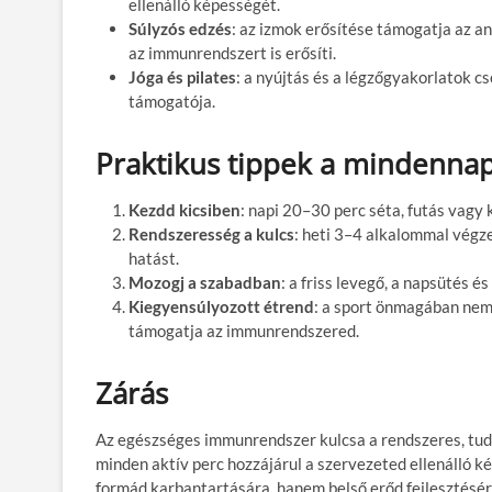
ellenálló képességét.
Súlyzós edzés
: az izmok erősítése támogatja az a
az immunrendszert is erősíti.
Jóga és pilates
: a nyújtás és a légzőgyakorlatok c
támogatója.
Praktikus tippek a mindenna
Kezdd kicsiben
: napi 20–30 perc séta, futás vagy 
Rendszeresség a kulcs
: heti 3–4 alkalommal végze
hatást.
Mozogj a szabadban
: a friss levegő, a napsütés 
Kiegyensúlyozott étrend
: a sport önmagában nem
támogatja az immunrendszered.
Zárás
Az egészséges immunrendszer kulcsa a rendszeres, tuda
minden aktív perc hozzájárul a szervezeted ellenálló 
formád karbantartására, hanem belső erőd fejlesztésére