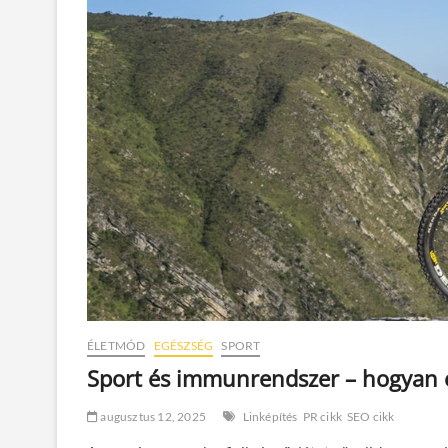
ÉLETMÓD
EGÉSZSÉG
SPORT
Sport és immunrendszer – hogyan e
augusztus 12, 2025
Linképítés
PR cikk
SEO cikk