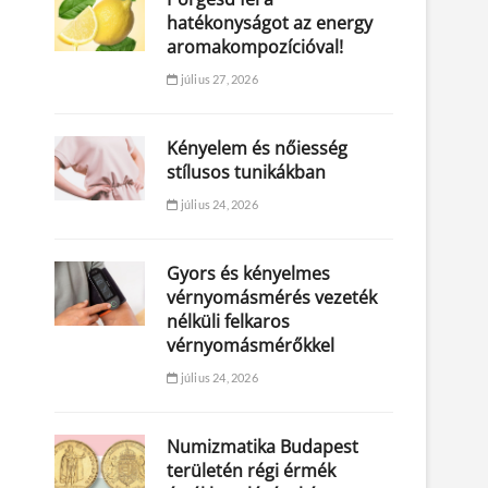
hatékonyságot az energy
aromakompozícióval!
július 27, 2026
Kényelem és nőiesség
stílusos tunikákban
július 24, 2026
Gyors és kényelmes
vérnyomásmérés vezeték
nélküli felkaros
vérnyomásmérőkkel
július 24, 2026
Numizmatika Budapest
területén régi érmék