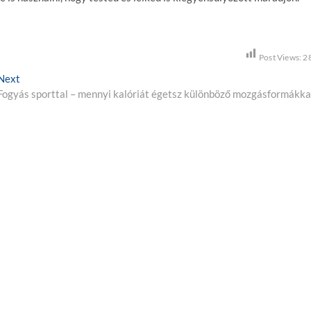
Post Views:
2
Next
N
Fogyás sporttal – mennyi kalóriát égetsz különböző mozgásformákka
e
x
t
p
o
s
t
: