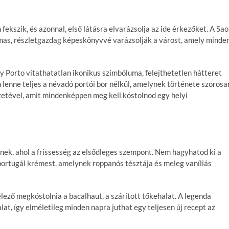
 fekszik, és azonnal, első látásra elvarázsolja az ide érkezőket. A Sao
mas, részletgazdag képeskönyvvé varázsolják a várost, amely minde
ly Porto vitathatatlan ikonikus szimbóluma, felejthetetlen hátteret
lenne teljes a névadó portói bor nélkül, amelynek története szorosa
szetével, amit mindenképpen meg kell kóstolnod egy helyi
nek, ahol a frissesség az elsődleges szempont. Nem hagyhatod ki a
ű portugál krémest, amelynek roppanós tésztája és meleg vaníliás
telező megkóstolnia a bacalhaut, a szárított tőkehalat. A legenda
lat, így elméletileg minden napra juthat egy teljesen új recept az