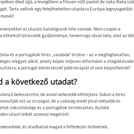
éken éled újjá, a levegőben a frissen sült pastel de nata illata szál
agát. Tarts velünk egy felejthetetlen utazásra Európa legnyugatibb
 mesél!
amelyekkel az utazási katalógusok tele vannak. Nem csupán a
 kötelező látnivalók gyűjteménye, hanem egy olyan hely, ahol az idő
nómia és a portugálok híres „saudade” érzése – az a megfoghatatlan,
eges elegyet alkot, amely képes teljesen átformálni a világlátásoda
ssításra, a portugál életérzésnél jobb terápiát el sem képzelhetnél!
d a következő utadat?
önnyű beleszeretni, de annál nehezebb elfelejteni. Sokan a híres
nosítják ezt az országot, de a valóság ennél jóval mélyebb és
zetek sokszínűsége és a portugálok természetes, őszinte
den utazó lelkét azonnal megérinti.
csendesednek, és átadhatod magad a felfedezés örömének,