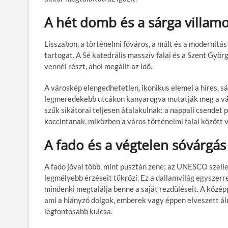
A hét domb és a sárga villam
Lisszabon, a történelmi főváros, a múlt és a modernit
tartogat. A Sé katedrális masszív falai és a Szent Gyö
vennél részt, ahol megállt az idő.
A városkép elengedhetetlen, ikonikus elemei a híres, s
legmeredekebb utcákon kanyarogva mutatják meg a város
szűk sikátorai teljesen átalakulnak: a nappali csendet p
koccintanak, miközben a város történelmi falai között 
A fado és a végtelen sóvárgás
A fado jóval több, mint pusztán zene; az UNESCO szell
legmélyebb érzéseit tükrözi. Ez a dallamvilág egyszer
mindenki megtalálja benne a saját rezdüléseit. A közép
ami a hiányzó dolgok, emberek vagy éppen elveszett álmo
legfontosabb kulcsa.