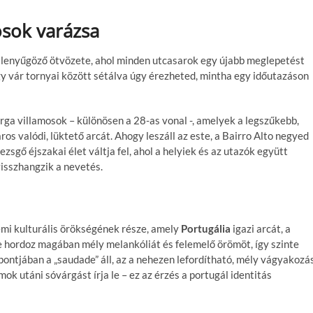
osok varázsa
ás lenyűgöző ötvözete, ahol minden utcasarok egy újabb meglepetést
rgy vár tornyai között sétálva úgy érezheted, mintha egy időutazáson
árga villamosok – különösen a 28-as vonal -, amelyek a legszűkebb,
 valódi, lüktető arcát. Ahogy leszáll az este, a Bairro Alto negyed
ezsgő éjszakai élet váltja fel, ahol a helyiek és az utazók együtt
visszhangzik a nevetés.
emi kulturális örökségének része, amely
Portugália
igazi arcát, a
re hordoz magában mély melankóliát és felemelő örömöt, így szinte
pontjában a „saudade” áll, az a nehezen lefordítható, mély vágyakozás
k utáni sóvárgást írja le – ez az érzés a portugál identitás