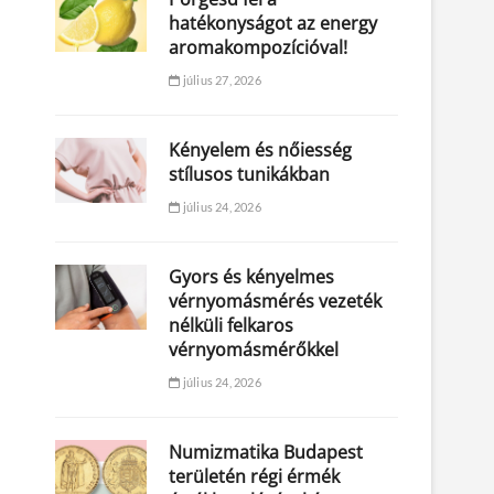
hatékonyságot az energy
aromakompozícióval!
július 27, 2026
Kényelem és nőiesség
stílusos tunikákban
július 24, 2026
Gyors és kényelmes
vérnyomásmérés vezeték
nélküli felkaros
vérnyomásmérőkkel
július 24, 2026
Numizmatika Budapest
területén régi érmék