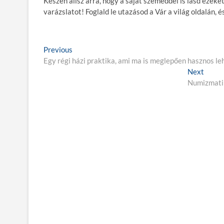
Készen állsz arra, hogy a saját szemeddel is lásd ezeke
varázslatot! Foglald le utazásod a Vár a világ oldalán, 
B
Previous
P
Egy régi házi praktika, ami ma is meglepően hasznos le
r
e
e
Next
N
j
v
Numizmatik
e
i
x
e
o
t
g
u
p
s
o
y
p
s
z
o
t
é
s
:
t
s
:
n
a