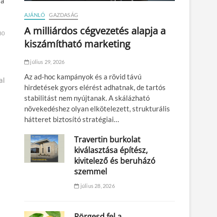
 a
AJÁNLÓ
GAZDASÁG
A milliárdos cégvezetés alapja a
80
kiszámítható marketing
július 29, 2026
Az ad-hoc kampányok és a rövid távú
al
hirdetések gyors elérést adhatnak, de tartós
stabilitást nem nyújtanak. A skálázható
növekedéshez olyan elkötelezett, strukturális
hátteret biztosító stratégiai…
Travertin burkolat
kiválasztása építész,
kivitelező és beruházó
szemmel
július 28, 2026
Pörgesd fel a