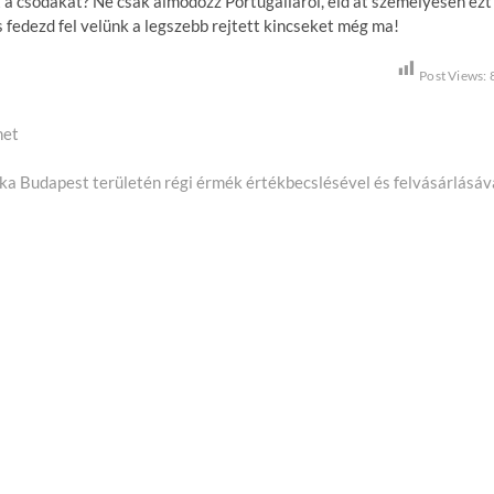
t a csodákat? Ne csak álmodozz Portugáliáról, éld át személyesen ezt
és fedezd fel velünk a legszebb rejtett kincseket még ma!
Post Views:
het
a Budapest területén régi érmék értékbecslésével és felvásárlásáv