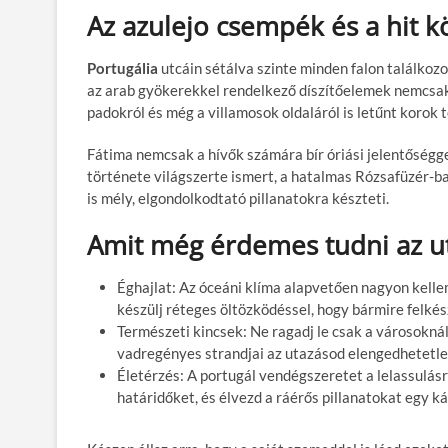
Az azulejo csempék és a hit k
Portugália
utcáin sétálva szinte minden falon találkoz
az arab gyökerekkel rendelkező díszítőelemek nemcsak
padokról és még a villamosok oldaláról is letűnt korok 
Fátima nemcsak a hívők számára bír óriási jelentőségg
története világszerte ismert, a hatalmas Rózsafüzér-ba
is mély, elgondolkodtató pillanatokra készteti.
Amit még érdemes tudni az 
Éghajlat: Az óceáni klíma alapvetően nagyon kellem
készülj réteges öltözködéssel, hogy bármire felkész
Természeti kincsek: Ne ragadj le csak a városoknál!
vadregényes strandjai az utazásod elengedhetetlen
Életérzés: A portugál vendégszeretet a lelassulásró
határidőket, és élvezd a ráérős pillanatokat egy ká