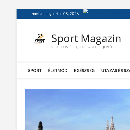
S
szombat, augusztus 08, 2026
k
i
p
Sport Magazin
t
o
SPORTOS ÉLET, EGÉSZSÉGES JÖVŐ…
c
o
n
t
SPORT
ÉLETMÓD
EGÉSZSÉG
UTAZÁS ÉS S
e
n
t