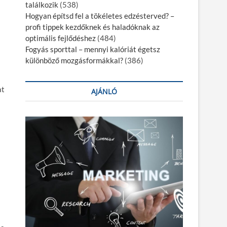
találkozik
(538)
Hogyan építsd fel a tökéletes edzésterved? –
profi tippek kezdőknek és haladóknak az
optimális fejlődéshez
(484)
Fogyás sporttal – mennyi kalóriát égetsz
különböző mozgásformákkal?
(386)
at
AJÁNLÓ