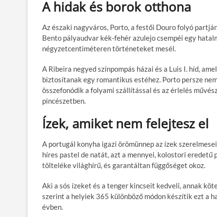
A hidak és borok otthona
Az északi nagyváros, Porto, a festői Douro folyó partján
Bento pályaudvar kék-fehér azulejo csempéi egy hatal
négyzetcentiméteren történeteket mesél.
A Ribeira negyed színpompás házai és a Luis I. híd, ame
biztosítanak egy romantikus estéhez. Porto persze nem 
összefonódik a folyami szállítással és az érlelés művé
pincészetben.
Ízek, amiket nem felejtesz el
A portugál konyha igazi örömünnep az ízek szerelmesei
híres pastel de natát, azt a mennyei, kolostori eredet
tölteléke világhírű, és garantáltan függőséget okoz.
Aki a sós ízeket és a tenger kincseit kedveli, annak kö
szerint a helyiek 365 különböző módon készítik ezt a ha
évben.