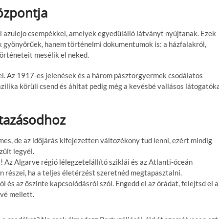
özpontja
ol azulejo csempékkel, amelyek egyedülálló látványt nyújtanak. Ezek
 gyönyörűek, hanem történelmi dokumentumok is: a házfalakról,
történeteit mesélik el neked.
el. Az 1917-es jelenések és a három pásztorgyermek csodálatos
zilika körüli csend és áhítat pedig még a kevésbé vallásos látogatók
utazásodhoz
es, de az időjárás kifejezetten változékony tud lenni, ezért mindig
ült legyél.
 Az Algarve régió lélegzetelállító sziklái és az Atlanti-óceán
 részei, ha a teljes életérzést szeretnéd megtapasztalni.
l és az őszinte kapcsolódásról szól. Engedd el az órádat, felejtsd el a
vé mellett.