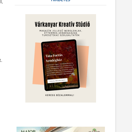
l,
t.