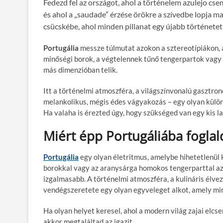
Fedezd fel az országot, ahol a történelem azulejo csemp
és ahol a „saudade” érzése örökre a szívedbe lopja m
csücskébe, ahol minden pillanat egy újabb történetet
Portugália
messze túlmutat azokon a sztereotípiákon, 
minőségi borok, a végtelennek tűnő tengerpartok vagy a
más dimenzióban telik.
Itt a történelmi atmoszféra, a világszínvonalú gasztro
melankolikus, mégis édes vágyakozás – egy olyan különl
Ha valaha is érezted úgy, hogy szükséged van egy kis la
Miért épp Portugáliába foglal
Portugália
egy olyan életritmus, amelybe hihetetlenül k
borokkal vagy az aranysárga homokos tengerparttal azo
izgalmasabb. A történelmi atmoszféra, a kulináris élve
vendégszeretete egy olyan egyveleget alkot, amely min
Ha olyan helyet keresel, ahol a modern világ zajai el
akkor megtaláltad az igazit.