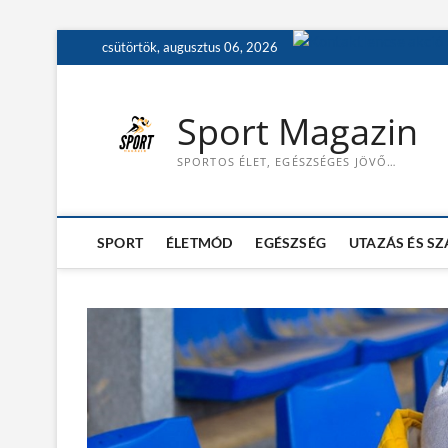
S
csütörtök, augusztus 06, 2026
k
i
p
Sport Magazin
t
o
SPORTOS ÉLET, EGÉSZSÉGES JÖVŐ…
c
o
n
t
SPORT
ÉLETMÓD
EGÉSZSÉG
UTAZÁS ÉS S
e
n
t