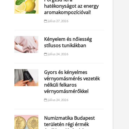
hatékonyságot az energy
aromakompozícióval!
július 27, 2026
Kényelem és nőiesség
stílusos tunikákban
július 24, 2026
Gyors és kényelmes
vérnyomásmérés vezeték
nélküli felkaros
vérnyomásmérőkkel
július 24, 2026
Numizmatika Budapest
területén régi érmék