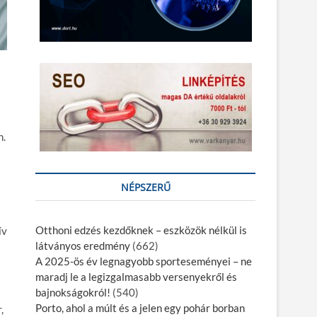
n.
NÉPSZERŰ
Otthoni edzés kezdőknek – eszközök nélkül is
ív
látványos eredmény
(662)
A 2025-ös év legnagyobb sporteseményei – ne
maradj le a legizgalmasabb versenyekről és
bajnokságokról!
(540)
Porto, ahol a múlt és a jelen egy pohár borban
,