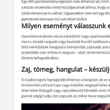
Egy élő sportesemény egészen más élményt ad, mint a
a közös drukkolás mind hozzájárulnak ahhoz, hogy a 
szóló élménnyé is válhat. Ugyanakkor nem árt egy kic
gyereknek könnyen túl sok lehet elsőre.
Milyen eseményt válasszunk e
Gyerekkel érdemes olyan mérkőzést vagy sporteseményt
meccs, kisebb rangadó vagy kevésbé feszült találkozó s
tétű mérkőzések hangulata intenzívebb, zajosabb, ami e
érdeklődés már otthon is megvan – akár tévén keresztü
élmény befogadásában.
Zaj, tömeg, hangulat – készülj
A stadion egyik legnagyobb élménye a hangulat, de ez eg
hirtelen felcsattanó taps vagy kiabálás meglepő lehet 
ötlet lehet füldugót vagy zajcsökkentő fülvédőt vinni, f
gyerek végig tudja, hol vagyunk, és mikor hova megyün