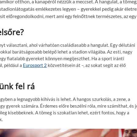
mikor otthon, a kanapéról nézzük a meccset. A hangulat, a tömeg
stadionlátogatás emlékezetes legyen – gyerekkel pedig akár életre
sit előregondolkodni, mert ami egy felnőttnek természetes, az egy
lsőre?
 választani, ahol várhatóan családiasabb a hangulat. Egy délutáni
okkal barátságosabb belépő lehet a stadion világába. Az esti, nagy
gy fiatalabb gyereket könnyen megijeszthet. Ha a sport iránti
l, például a
Eurosport 2
közvetítésein át –, az sokat segít az élő
ünk fel rá
yben a legnagyobb kihívás is lehet. A hangos szurkolás, a zene, a
egy gyerek számára. Érdemes előre beszélni róla, mire számíthat, és j
őleg kisebbeknek. A tömeg is szokatlan lehet, ezért fontos, hogy a
k.