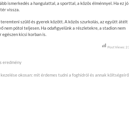
kább ismerkedés a hangulattal, a sporttal, a közös élménnyel. Ha ez jó
ér vissza.
teremteni szülő és gyerek között. A közös szurkolás, az együtt átélt
 nem pótol teljesen. Ha odafigyelünk a részletekre, a stadion nem
r egészen kicsi korban is.
Post Views:
2
os eredmény
kezelése okosan: mit érdemes tudni a foghídról és annak költségeirő