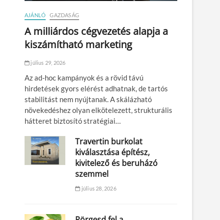
AJÁNLÓ
GAZDASÁG
A milliárdos cégvezetés alapja a
kiszámítható marketing
július 29, 2026
Az ad-hoc kampányok és a rövid távú
hirdetések gyors elérést adhatnak, de tartós
stabilitást nem nyújtanak. A skálázható
növekedéshez olyan elkötelezett, strukturális
hátteret biztosító stratégiai…
Travertin burkolat
kiválasztása építész,
kivitelező és beruházó
szemmel
július 28, 2026
Pörgesd fel a