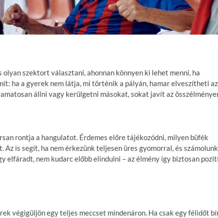
 olyan szektort választani, ahonnan könnyen ki lehet menni, ha
ít: ha a gyerek nem látja, mi történik a pályán, hamar elveszítheti az
yamatosan állni vagy kerülgetni másokat, sokat javít az összélménye
an rontja a hangulatot. Érdemes előre tájékozódni, milyen büfék
. Az is segít, ha nem érkezünk teljesen üres gyomorral, és számolunk
gy elfáradt, nem kudarc előbb elindulni – az élmény így biztosan pozit
erek végigüljön egy teljes meccset mindenáron. Ha csak egy félidőt bír