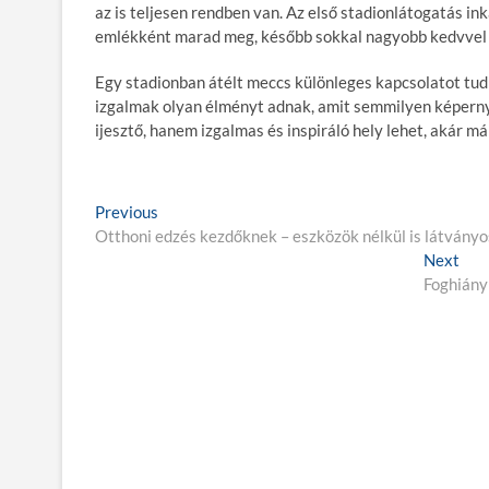
az is teljesen rendben van. Az első stadionlátogatás in
emlékként marad meg, később sokkal nagyobb kedvvel t
Egy stadionban átélt meccs különleges kapcsolatot tud 
izgalmak olyan élményt adnak, amit semmilyen képernyő
ijesztő, hanem izgalmas és inspiráló hely lehet, akár má
B
Previous
P
Otthoni edzés kezdőknek – eszközök nélkül is látvány
r
e
e
Next
N
j
v
Foghiány 
e
i
x
e
o
t
g
u
p
s
o
y
p
s
z
o
t
é
s
:
t