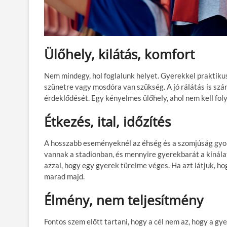
Ülőhely, kilátás, komfort
Nem mindegy, hol foglalunk helyet. Gyerekkel praktikus
szünetre vagy mosdóra van szükség. A jó rálátás is szám
érdeklődését. Egy kényelmes ülőhely, ahol nem kell fol
Étkezés, ital, időzítés
A hosszabb eseményeknél az éhség és a szomjúság gyors
vannak a stadionban, és mennyire gyerekbarát a kínálat
azzal, hogy egy gyerek türelme véges. Ha azt látjuk, ho
marad majd.
Élmény, nem teljesítmény
Fontos szem előtt tartani, hogy a cél nem az, hogy a gy