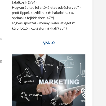
találkozik
(534)
Hogyan építsd fel a tökéletes edzésterved? –
profi tippek kezdőknek és haladóknak az
optimális fejlődéshez
(479)
Fogyás sporttal – mennyi kalóriát égetsz
különböző mozgásformákkal?
(384)
38
AJÁNLÓ
l?