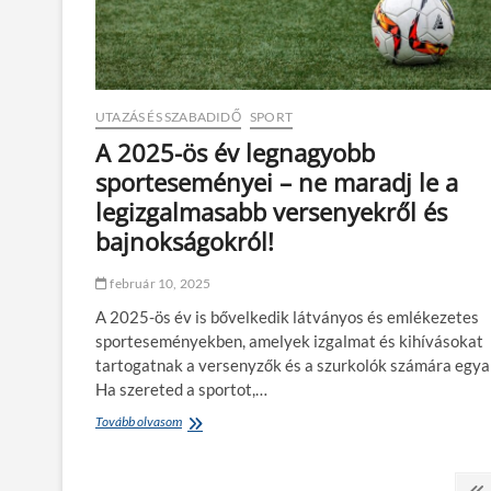
e
p
z
i
e
h
t
e
e
n
d
é
UTAZÁS ÉS SZABADIDŐ
SPORT
m
s
A 2025-ös év legnagyobb
o
:
sporteseményei – ne maradj le a
z
a
g
r
legizgalmasabb versenyekről és
á
e
bajnokságokról!
s
j
s
t
a
e
február 10, 2025
l
t
t
A 2025-ös év is bővelkedik látványos és emlékezetes
f
sporteseményekben, amelyek izgalmat és kihívásokat
e
tartogatnak a versenyzők és a szurkolók számára egya
g
Ha szereted a sportot,…
y
v
Tovább olvasom
A
e
2
r
0
a
B
2
j