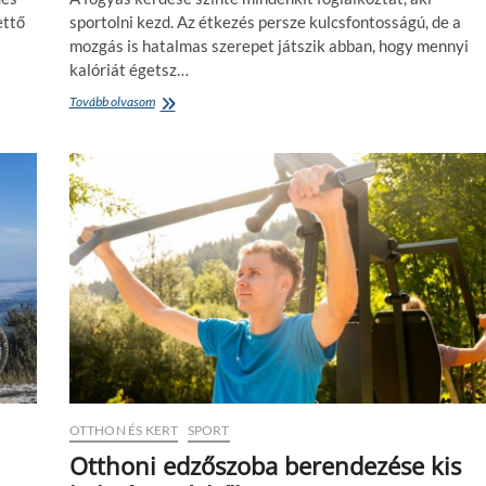
n
ettő
sportolni kezd. Az étkezés persze kulcsfontosságú, de a
m
mozgás is hatalmas szerepet játszik abban, hogy mennyi
a
kalóriát égetsz…
r
a
Tovább olvasom
F
d
o
j
g
a
y
k
á
t
s
í
s
v
p
a
o
n
r
y
t
a
t
r
a
a
l
l
–
á
m
s
e
a
OTTHON ÉS KERT
SPORT
n
l
n
Otthoni edzőszoba berendezése kis
a
y
t