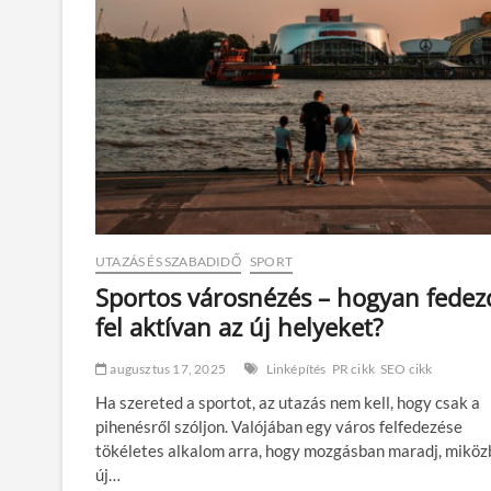
b
e
k
u
c
k
ó
z
á
s
:
s
p
UTAZÁS ÉS SZABADIDŐ
SPORT
o
r
Sportos városnézés – hogyan fedez
t
fel aktívan az új helyeket?
é
l
m
augusztus 17, 2025
Linképítés
PR cikk
SEO cikk
é
Ha szereted a sportot, az utazás nem kell, hogy csak a
n
y
pihenésről szóljon. Valójában egy város felfedezése
e
tökéletes alkalom arra, hogy mozgásban maradj, mikö
k
új…
a