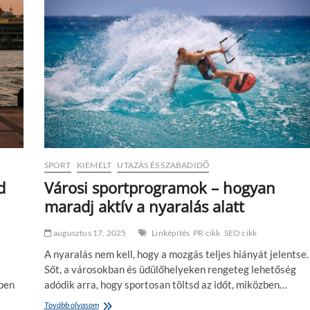
t
a
t
e
r
m
é
s
z
e
t
b
e
SPORT
KIEMELT
UTAZÁS ÉS SZABADIDŐ
n
–
d
Városi sportprogramok – hogyan
t
maradj aktív a nyaralás alatt
ú
r
á
augusztus 17, 2025
Linképítés
PR cikk
SEO cikk
z
A nyaralás nem kell, hogy a mozgás teljes hiányát jelentse.
á
s
Sőt, a városokban és üdülőhelyeken rengeteg lehetőség
,
zben
adódik arra, hogy sportosan töltsd az időt, miközben…
b
i
Tovább olvasom
V