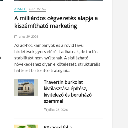
AJÁNLÓ
GAZDASÁG
A milliárdos cégvezetés alapja a
kiszámítható marketing
július 29, 2026
Az ad-hoc kampányok és a rövid távú
hirdetések gyors elérést adhatnak, de tartós
n
stabilitást nem nyújtanak. A skálázható
növekedéshez olyan elkötelezett, strukturális
hátteret biztosító stratégiai…
Travertin burkolat
kiválasztása építész,
kivitelező és beruházó
szemmel
július 28, 2026
Pörgesd fel a