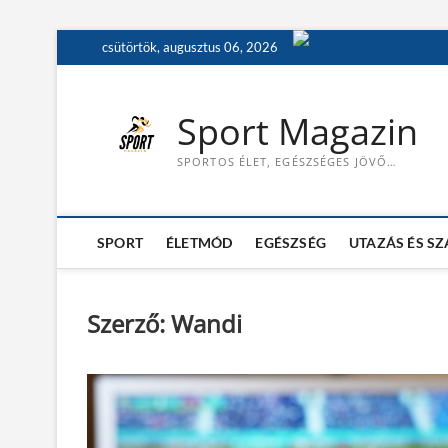
S
csütörtök, augusztus 06, 2026
k
i
p
Sport Magazin
t
o
SPORTOS ÉLET, EGÉSZSÉGES JÖVŐ…
c
o
n
t
SPORT
ÉLETMÓD
EGÉSZSÉG
UTAZÁS ÉS S
e
n
t
Szerző:
Wandi