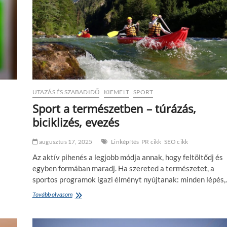
UTAZÁS ÉS SZABADIDŐ
KIEMELT
SPORT
Sport a természetben – túrázás,
biciklizés, evezés
augusztus 17, 2025
Linképítés
PR cikk
SEO cikk
Az aktív pihenés a legjobb módja annak, hogy feltöltődj és
egyben formában maradj. Ha szereted a természetet, a
sportos programok igazi élményt nyújtanak: minden lépés
Tovább olvasom
S
p
o
r