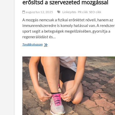
erősítsd a szervezeted mozgással
k
o
e
g
t
y
augusztus 12, 2025
Linképítés
PR cikk
SEO cikk
?
a
n
A mozgás nemcsak a fizikai erőnlétet növeli, hanem az
e
immunrendszeredre is komoly hatással van. A rendsze
r
sport segít a betegségek megelőzésében, gyorsítja a
ő
regenerálódást és…
s
í
Tovább olvasom
S
t
p
a
o
k
r
é
t
t
é
t
s
e
i
v
m
é
m
k
u
e
n
n
r
y
e
s
n
é
d