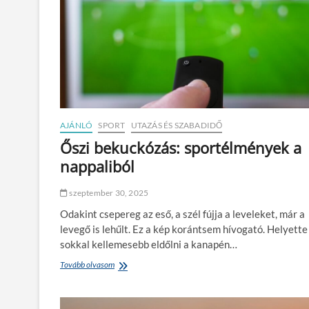
AJÁNLÓ
SPORT
UTAZÁS ÉS SZABADIDŐ
Őszi bekuckózás: sportélmények a
nappaliból
szeptember 30, 2025
Odakint csepereg az eső, a szél fújja a leveleket, már a
levegő is lehűlt. Ez a kép korántsem hívogató. Helyette
sokkal kellemesebb eldőlni a kanapén…
Tovább olvasom
Ő
s
z
i