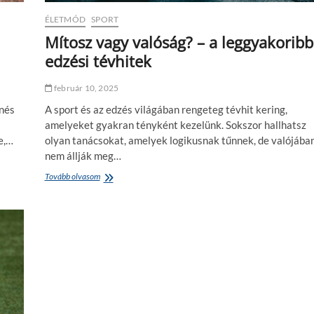
o
e
z
r
ÉLETMÓD
SPORT
g
e
Mítosz vagy valóság? – a leggyakoribb
á
n
edzési tévhitek
s
d
f
e
o
z
február 10, 2025
r
é
m
s
enés
A sport és az edzés világában rengeteg tévhit kering,
á
e
amelyeket gyakran tényként kezelünk. Sokszor hallhatsz
k
k
e,…
olyan tanácsokat, amelyek logikusnak tűnnek, de valójába
k
i
nem állják meg…
a
s
l
k
Tovább olvasom
M
?
ö
í
l
t
t
o
s
s
é
z
g
v
v
a
e
g
t
y
é
v
s