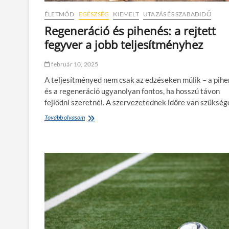
g
s
e
ÉLETMÓD
EGÉSZSÉG
KIEMELT
UTAZÁS ÉS SZABADIDŐ
z
g
e
Regeneráció és pihenés: a rejtett
y
r
ü
fegyver a jobb teljesítményhez
–
t
h
t
o
február 10, 2025
g
A teljesítményed nem csak az edzéseken múlik – a pih
y
a
és a regeneráció ugyanolyan fontos, ha hosszú távon
n
fejlődni szeretnél. A szervezetednek időre van szükség
e
r
Tovább olvasom
R
ő
e
s
g
í
e
t
n
s
e
d
r
a
á
s
c
z
i
e
ó
r
é
v
s