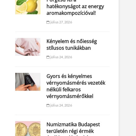
hatékonyságot az energy
aromakompozícióval!
július 27, 2026
Kényelem és nőiesség
stílusos tunikákban
július 24, 2026
Gyors és kényelmes
vérnyomásmérés vezeték
nélküli felkaros
vérnyomásmérőkkel
július 24, 2026
Numizmatika Budapest
területén régi érmék