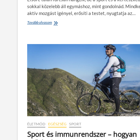
e
sokkal közelebb áll egymáshoz, mint gondolnád. Mindk
d
aktív mozgást igényel, erősíti a testet, nyugtatja az…
e
z
Tovább olvasom
S
d
p
f
o
e
r
l
t
a
é
k
s
t
k
í
e
v
r
a
t
n
é
a
s
z
z
ú
k
j
e
h
d
e
é
l
s
ÉLETMÓD
EGÉSZSÉG
SPORT
y
–
Sport és immunrendszer – hogyan
e
h